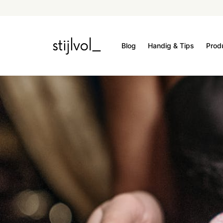
Blog
Handig & Tips
Prod