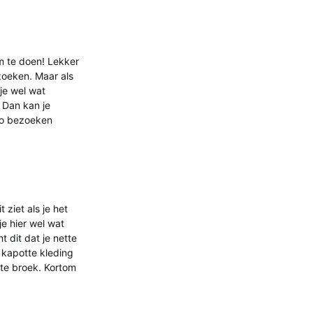
om te doen! Lekker
zoeken. Maar als
je wel wat
? Dan kan je
no bezoeken
t ziet als je het
je hier wel wat
t dit dat je nette
 kapotte kleding
rte broek. Kortom