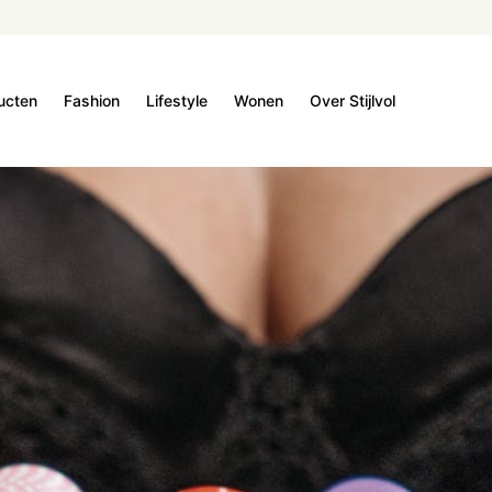
ucten
Fashion
Lifestyle
Wonen
Over Stijlvol