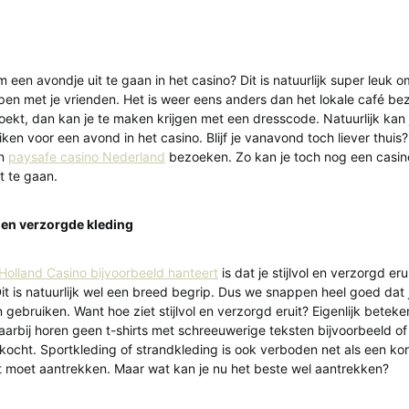
m een avondje uit te gaan in het casino? Dit is natuurlijk super leuk 
en met je vrienden. Het is weer eens anders dan het lokale café be
oekt, dan kan je te maken krijgen met een dresscode. Natuurlijk kan 
ken voor een avond in het casino. Blijf je vanavond toch liever thuis
en
paysafe casino Nederland
bezoeken. Zo kan je toch nog een casi
t te gaan.
l en verzorgde kleding
 Holland Casino bijvoorbeeld hanteert
is dat je stijlvol en verzorgd erui
it is natuurlijk wel een breed begrip. Dus we snappen heel goed dat 
n gebruiken. Want hoe ziet stijlvol en verzorgd eruit? Eigenlijk beteken
aarbij horen geen t-shirts met schreeuwerige teksten bijvoorbeeld of
gekocht. Sportkleding of strandkleding is ook verboden net als een ko
et moet aantrekken. Maar wat kan je nu het beste wel aantrekken?