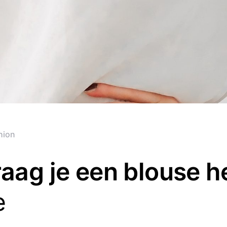
hion
aag je een blouse h
e