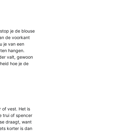
 stop je de blouse
dan de voorkant
u je van een
aten hangen.
jder valt, gewoon
nheid hoe je de
 of vest. Het is
 trui of spencer
use draagt, want
ts korter is dan