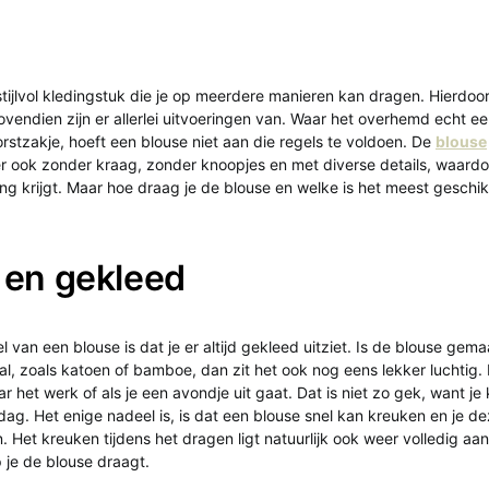
stijlvol kledingstuk die je op meerdere manieren kan dragen. Hierdoor
Bovendien zijn er allerlei uitvoeringen van. Waar het overhemd echt 
stzakje, hoeft een blouse niet aan die regels te voldoen. De
blouse
r ook zonder kraag, zonder knoopjes en met diverse details, waardo
ing krijgt. Maar hoe draag je de blouse en welke is het meest geschik
 en gekleed
l van een blouse is dat je er altijd gekleed uitziet. Is de blouse gem
, zoals katoen of bamboe, dan zit het ook nog eens lekker luchtig.
 het werk of als je een avondje uit gaat. Dat is niet zo gek, want je k
e dag. Het enige nadeel is, is dat een blouse snel kan kreuken en je 
en. Het kreuken tijdens het dragen ligt natuurlijk ook weer volledig aa
 je de blouse draagt.