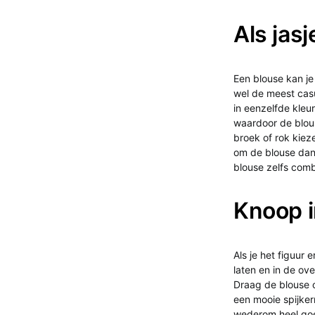
Als jasj
Een blouse kan je 
wel de meest casu
in eenzelfde kleur
waardoor de blous
broek of rok kiez
om de blouse dan o
blouse zelfs comb
Knoop i
Als je het figuur
laten en in de ove
Draag de blouse o
een mooie spijker
wederom heel goed