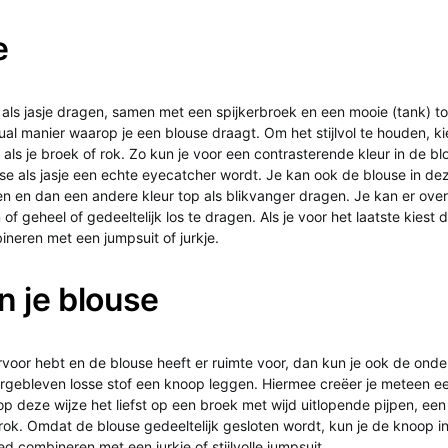
e
als jasje dragen, samen met een spijkerbroek en een mooie (tank) top.
al manier waarop je een blouse draagt. Om het stijlvol te houden, ki
 als je broek of rok. Zo kun je voor een contrasterende kleur in de bl
e als jasje een echte eyecatcher wordt. Je kan ook de blouse in dez
en en dan een andere kleur top als blikvanger dragen. Je kan er ove
f geheel of gedeeltelijk los te dragen. Als je voor het laatste kiest 
ineren met een jumpsuit of jurkje.
n je blouse
 ervoor hebt en de blouse heeft er ruimte voor, dan kun je ook de onde
rgebleven losse stof een knoop leggen. Hiermee creëer je meteen een t
p deze wijze het liefst op een broek met wijd uitlopende pijpen, een
rok. Omdat de blouse gedeeltelijk gesloten wordt, kun je de knoop in
 combineren met een jurkje of stijlvolle jumpsuit.