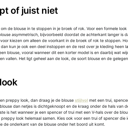
t of juist niet
om de blouse in te stoppen in je broek of rok. Voor een formele look
e blouse asymmetrisch, bijvoorbeeld doordat de achterkant langer is 
 voor kiezen om alleen de voorkant in de broek of rok te stoppen. Ho
 dan kun je ook een deel instoppen en de rest over je kleding heen l
een blouse, vooral wanneer dit een korter model is en daarbij wat wi
ten vallen. Het ligt geheel aan de look, de soort blouse en de gelege
look
een preppy look, dan draag je de blouse
stijlvol
met een trui, spencer
 blouse dan netjes is dichtgeknoopt en de kraag onder de hals van de
ste is het wanneer je een spencer of trui met een V-hals over de blo
reppy look helemaal samen. Kies ook voor een trui of spencer die ie
je de onderkant van de blouse onder het boord uit komt.