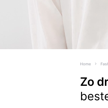
Home
Fas
Zo dr
best