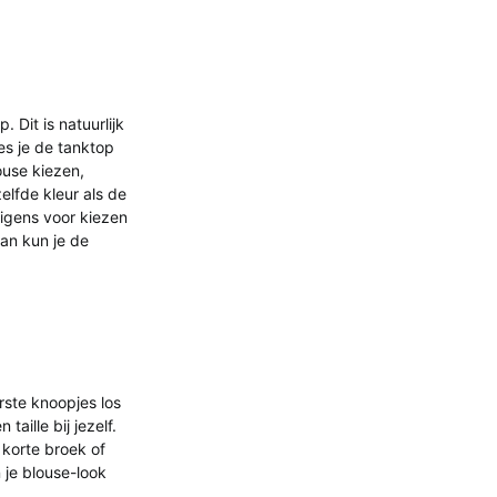
 Dit is natuurlijk
es je de tanktop
ouse kiezen,
elfde kleur als de
rigens voor kiezen
dan kun je de
rste knoopjes los
aille bij jezelf.
 korte broek of
 je blouse-look