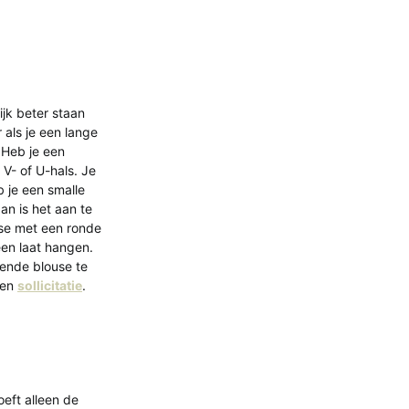
ijk beter staan
als je een lange
 Heb je een
V- of U-hals. Je
b je een smalle
an is het aan te
use met een ronde
een laat hangen.
sende blouse te
een
sollicitatie
.
oeft alleen de