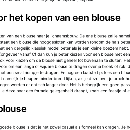
or het kopen van een blouse
oeken van een blouse naar je lichaamsbouw. De ene blouse zal je namel
staat een blouse die hooggesloten kan worden rondom de hals beter 
aat een dergelijk klassiek model beter als je een kleine boezem hebt.
ongeveer vanaf C) dan kun je beter kiezen voor een blouse met een 
 ook voor kiezen om de blouse niet geheel tot bovenaan te sluiten. He
ervoor om een lange of wijdere blouse te dragen over je broek of rok, d
et een smal riempje te dragen. En nog een laatste tip: kies een blo
at namelijk je heupen minder breed lijken, als je deze over je broek h
gen worden er optisch langer door. Het is belangrijk een goed pas
s je deze naar een formele gelegenheid draagt, zoals een feestje of 
blouse
 goede blouse is dat je het zowel casual als formeel kan dragen. Je h