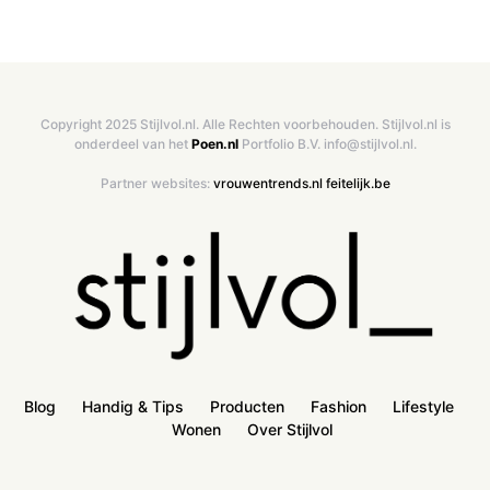
Copyright 2025 Stijlvol.nl. Alle Rechten voorbehouden. Stijlvol.nl is
onderdeel van het
Poen.nl
Portfolio B.V. info@stijlvol.nl.
Partner websites:
vrouwentrends.nl
feitelijk.be
Blog
Handig & Tips
Producten
Fashion
Lifestyle
Wonen
Over Stijlvol