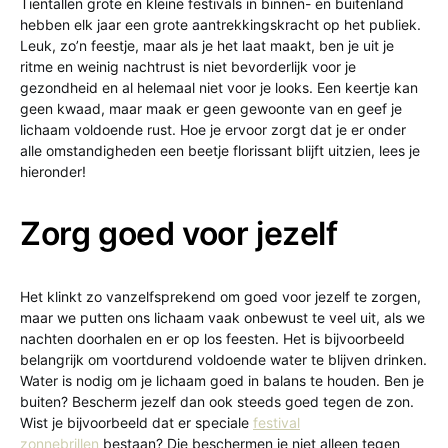
Tientallen grote en kleine festivals in binnen- en buitenland
hebben elk jaar een grote aantrekkingskracht op het publiek.
Leuk, zo’n feestje, maar als je het laat maakt, ben je uit je
ritme en weinig nachtrust is niet bevorderlijk voor je
gezondheid en al helemaal niet voor je looks. Een keertje kan
geen kwaad, maar maak er geen gewoonte van en geef je
lichaam voldoende rust. Hoe je ervoor zorgt dat je er onder
alle omstandigheden een beetje florissant blijft uitzien, lees je
hieronder!
Zorg goed voor jezelf
Het klinkt zo vanzelfsprekend om goed voor jezelf te zorgen,
maar we putten ons lichaam vaak onbewust te veel uit, als we
nachten doorhalen en er op los feesten. Het is bijvoorbeeld
belangrijk om voortdurend voldoende water te blijven drinken.
Water is nodig om je lichaam goed in balans te houden. Ben je
buiten? Bescherm jezelf dan ook steeds goed tegen de zon.
Wist je bijvoorbeeld dat er speciale
festival
zonnebrillen
bestaan? Die beschermen je niet alleen tegen