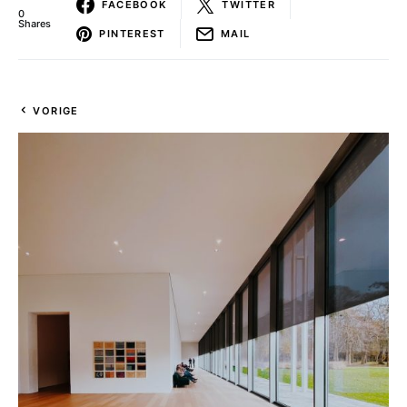
FACEBOOK
TWITTER
0
Shares
PINTEREST
MAIL
VORIGE