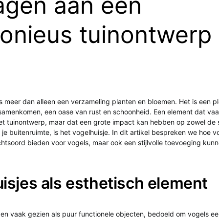
ragen aan een
onieus tuinontwerp
in is meer dan alleen een verzameling planten en bloemen. Het is een p
t samenkomen, een oase van rust en schoonheid. Een element dat vaa
et tuinontwerp, maar dat een grote impact kan hebben op zowel de s
n je buitenruimte, is het vogelhuisje. In dit artikel bespreken we hoe v
chtsoord bieden voor vogels, maar ook een stijlvolle toevoeging kunne
isjes als esthetisch element
en vaak gezien als puur functionele objecten, bedoeld om vogels een