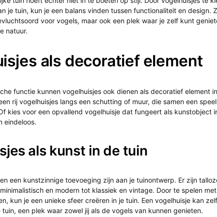
jke tuin hoeft echter niet in te boeten op stijl. Door vogelhuisjes te 
an je tuin, kun je een balans vinden tussen functionaliteit en design. Z
oevluchtsoord voor vogels, maar ook een plek waar je zelf kunt genie
e natuur.
isjes als decoratief element
che functie kunnen vogelhuisjes ook dienen als decoratief element in
en rij vogelhuisjes langs een schutting of muur, die samen een speels 
f kies voor een opvallend vogelhuisje dat fungeert als kunstobject in
n eindeloos.
jes als kunst in de tuin
en een kunstzinnige toevoeging zijn aan je tuinontwerp. Er zijn tall
minimalistisch en modern tot klassiek en vintage. Door te spelen met
len, kun je een unieke sfeer creëren in je tuin. Een vogelhuisje kan zel
 tuin, een plek waar zowel jij als de vogels van kunnen genieten.