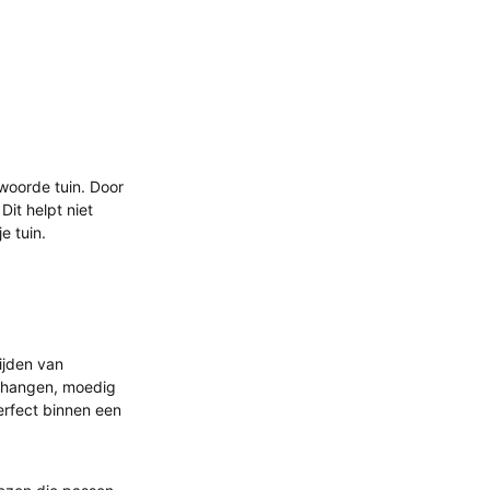
woorde tuin. Door
Dit helpt niet
e tuin.
rijden van
e hangen, moedig
perfect binnen een