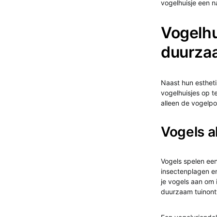
vogelhuisje een na
Vogelhu
duurza
Naast hun estheti
vogelhuisjes op te
alleen de vogelpop
Vogels al
Vogels spelen een 
insectenplagen e
je vogels aan om i
duurzaam tuinontw