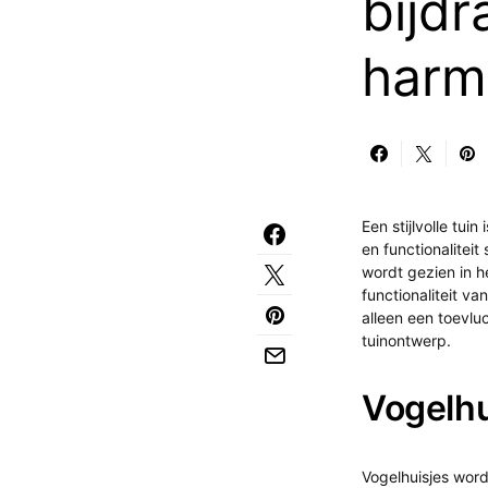
bijd
harm
Een stijlvolle tu
en functionalitei
wordt gezien in h
functionaliteit va
alleen een toevlu
tuinontwerp.
Vogelhu
Vogelhuisjes word