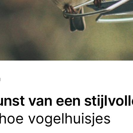
g
nst van een stijlvol
 hoe vogelhuisjes