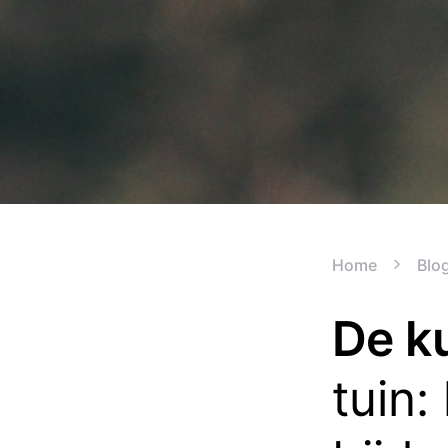
Home
Blo
De ku
tuin: