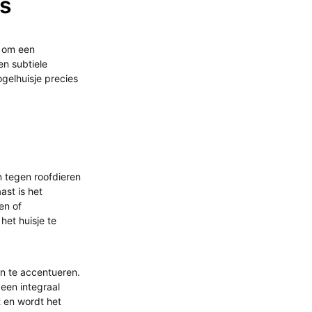
es
l om een
en subtiele
gelhuisje precies
n tegen roofdieren
ast is het
en of
het huisje te
n te accentueren.
 een integraal
 en wordt het