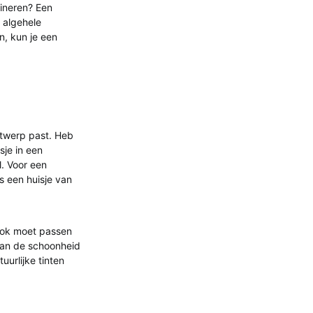
ineren? Een
 algehele
in, kun je een
ontwerp past. Heb
sje in een
l. Voor een
ls een huisje van
 ook moet passen
 van de schoonheid
uurlijke tinten