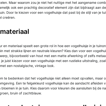
telen. Maar waarom zou je niet het nuttige met het aangename comb
amelijk ook een prachtig decoratief element zijn dat bijdraagt aan de
tuin. Door te kiezen voor een vogelhuisje dat past bij de stijl van je tu
l creëren.
 materiaal
r en materiaal speelt een grote rol in hoe een vogelhuisje in je tuin
in met strakke lijnen en neutrale kleuren? Kies dan voor een vogelhui
twerp, bijvoorbeeld van hout met een matte afwerking of zelfs metaa
n je juist kiezen voor een vogelhuisje met een rustieke uitstraling, zoa
met een nostalgische, vintage look.
 om te bedenken dat het vogelhuisje niet alleen moet opvallen, maar
e omgeving. Een te felgekleurd vogelhuisje kan de aandacht afleiden
bloemen in je tuin. Kies daarom voor kleuren die aansluiten bij de nat
 groen, bruin of zachtblauw.