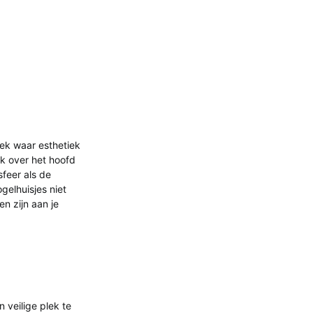
lek waar esthetiek
k over het hoofd
feer als de
ogelhuisjes niet
n zijn aan je
 veilige plek te