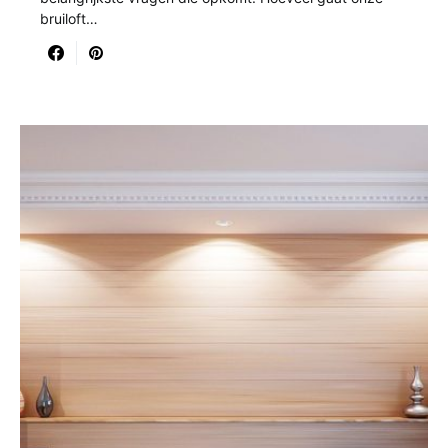
bruiloft…