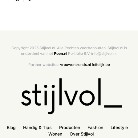
Copyright 2025 Stijlvol.nl. Alle Rechten voorbehouden. Stijlvol.nl is
onderdeel van het
Poen.nl
Portfolio B.V. info@stijlvol.nl.
Partner websites:
vrouwentrends.nl
feitelijk.be
Blog
Handig & Tips
Producten
Fashion
Lifestyle
Wonen
Over Stijlvol