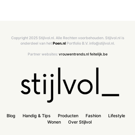
Copyright 2025 Stijlvol.nl. Alle Rechten voorbehouden. Stijlvol.nl is
onderdeel van het
Poen.nl
Portfolio B.V. info@stijlvol.nl.
Partner websites:
vrouwentrends.nl
feitelijk.be
Blog
Handig & Tips
Producten
Fashion
Lifestyle
Wonen
Over Stijlvol