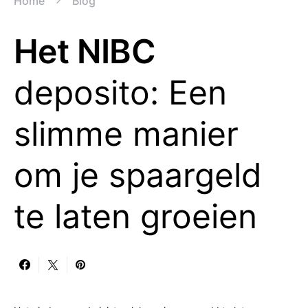
Home
Blog
Het NIBC
deposito: Een
slimme manier
om je spaargeld
te laten groeien