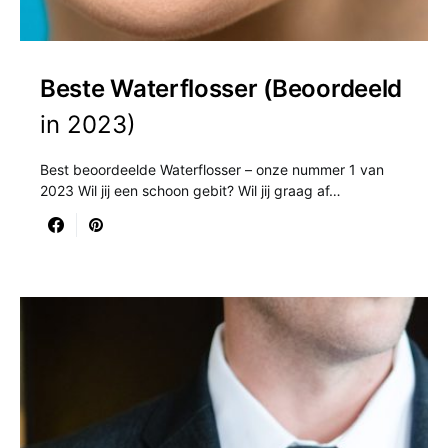
Beste Waterflosser (Beoordeeld
in 2023)
Best beoordeelde Waterflosser – onze nummer 1 van
2023 Wil jij een schoon gebit? Wil jij graag af…