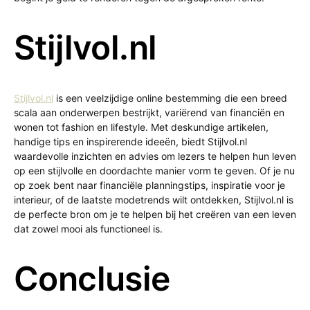
Stijlvol.nl
Stijlvol.nl
is een veelzijdige online bestemming die een breed
scala aan onderwerpen bestrijkt, variërend van financiën en
wonen tot fashion en lifestyle. Met deskundige artikelen,
handige tips en inspirerende ideeën, biedt Stijlvol.nl
waardevolle inzichten en advies om lezers te helpen hun leven
op een stijlvolle en doordachte manier vorm te geven. Of je nu
op zoek bent naar financiële planningstips, inspiratie voor je
interieur, of de laatste modetrends wilt ontdekken, Stijlvol.nl is
de perfecte bron om je te helpen bij het creëren van een leven
dat zowel mooi als functioneel is.
Conclusie